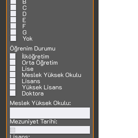
B
C
D
E
F
G
Yok
Öğrenim Durumu
İlköğretim
Orta Öğretim
Lise
Meslek Yüksek Okulu
Lisans
Yüksek Lisans
Doktora
Meslek Yüksek Okulu:
Mezuniyet Tarihi:
Lisans: