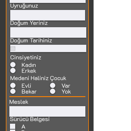
Uyruğunuz
Doğum Yeriniz
Doğum Tarihiniz
Cinsiyetiniz
Kadın
Erkek
Medeni Haliniz
Çocuk
Evli
Var
Bekar
Yok
Meslek
Sürücü Belgesi
A