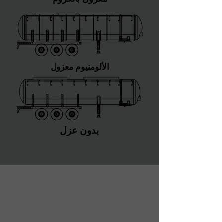
الألومنيوم معزول
بدون عزل